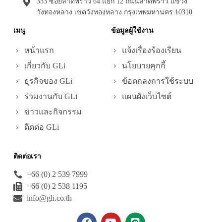
333 ซอยลาดพร้าว 64 แยก 12 ถนนลาดพร้าว แขวง
ผ่าน
วังทองหลาง เขตวังทองหลาง กรุงเทพมหานคร 10310
มา
เมนู
ข้อมูลผู้ใช้งาน
ข่าวและ
กิจกรรม
หน้าแรก
แจ้งเรื่องร้องเรียน
เกี่ยวกับ GLi
นโยบายคุกกี้
ติดต่อ
GLi
ธุรกิจของ GLi
ข้อตกลงการใช้ระบบ
ร่วมงานกับ GLi
แผนผังเว็บไซต์
EN
ข่าวและกิจกรรม
ติดต่อ GLi
โ
ท
ร
ติดต่อเรา
ศั
+66 (0) 2 539 7999
พ
+66 (0) 2 538 1195
ท์
info@gli.co.th
:
+