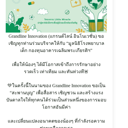
ผ่าน
มา
ข่าวและ
กิจกรรม
Grandline Innovation (แกรนด์ไลน์ อินโนเวชั่น) ขอ
ติดต่อ
เชิญทุกท่านร่วมบริจาคให้กับ “มูลนิธิโรงพยาบาล
GLi
เด็ก กองทุนอาคารเฉลิมพระเกียรติฯ”
EN
เพื่อให้น้องๆ ได้มีโอกาสเข้าถึงการรักษาอย่าง
รวดเร็ว เท่าเทียม และทันท่วงที🚨
โ
ท
💚ในครั้งนี้ในนามของ Grandline Innovation ขอเป็น
ร
“สะพานบุญ” เพื่อสื่อสาร เชิญชวน และสร้างแรง
ศั
บันดาลใจให้ทุกคนได้ร่วมเป็นส่วนหนึ่งของการมอบ
พ
โอกาสอันมีค่า
ท์
:
และเปลี่ยนแปลงอนาคตของน้องๆ ที่กำลังรอความ
+