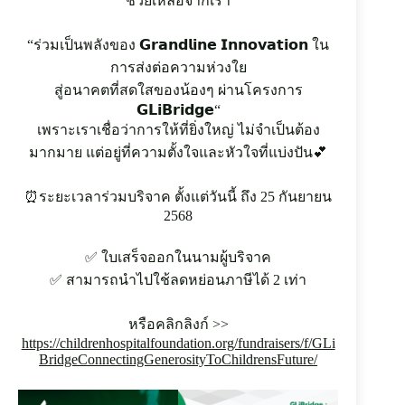
ช่วยเหลือจากเรา
6
6
(
“ร่วมเป็นพลังของ 𝗚𝗿𝗮𝗻𝗱𝗹𝗶𝗻𝗲 𝗜𝗻𝗻𝗼𝘃𝗮𝘁𝗶𝗼𝗻 ใน
0
)
การส่งต่อความห่วงใย
2
สู่อนาคตที่สดใสของน้องๆ ผ่านโครงการ
5
𝗚𝗟𝗶𝗕𝗿𝗶𝗱𝗴𝗲“
3
เพราะเราเชื่อว่าการให้ที่ยิ่งใหญ่ ไม่จำเป็นต้อง
9
7
มากมาย แต่อยู่ที่ความตั้งใจและหัวใจที่แบ่งปัน💕
9
9
9
⏰ระยะเวลาร่วมบริจาค ตั้งแต่วันนี้ ถึง 25 กันยายน
2568
✅ ใบเสร็จออกในนามผู้บริจาค
✅ สามารถนำไปใช้ลดหย่อนภาษีได้ 2 เท่า
หรือคลิกลิงก์ >>
https://childrenhospitalfoundation.org/fundraisers/f/GLi
BridgeConnectingGenerosityToChildrensFuture/