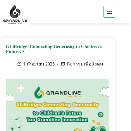
หน้า
แรก
เกี่ยว
𝐆𝐋𝐢𝐁𝐫𝐢𝐝𝐠𝐞: 𝐂𝐨𝐧𝐧𝐞𝐜𝐭𝐢𝐧𝐠 𝐆𝐞𝐧𝐞𝐫𝐨𝐬𝐢𝐭𝐲 𝐭𝐨 𝐂𝐡𝐢𝐥𝐝𝐫𝐞𝐧’𝐬
กับ
𝐅𝐮𝐭𝐮𝐫𝐞🌱
GLi
1 กันยายน 2025
กิจกรรมเพื่อสังคม
ธุรกิจ
ของ
GLi
ผลิตภัณฑ์
ของ GLi
ผล
งาน
ที่