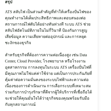
สรุป
ATS สลับไฟ เป็นส่วนสำคัญที่ทำให้เครื่องปั่นไฟของ
คุณทำงานได้เต็มประสิทธิภาพและตอบสนองต่อ
สถานการณ์ไฟดับได้อย่างทันท่วงที ระบบ ATS ช่วย
สลับไฟอัตโนมัติภายในไม่กี่วินาที ป้องกันการสูญ
เสียข้อมูล ความเสียหายต่ออุปกรณ์ และการหยุด
ชะงักของธุรกิจ
สำหรับธุรกิจที่ต้องการความต่อเนื่องสูง เช่น Data
Center, Cloud Provider, โรงพยาบาล หรือโรงงาน
อุตสาหกรรม การลงทุนในระบบ ATS เครื่องปั่นไฟที่
มีคุณภาพไม่ใช่แค่ค่าใช้จ่าย แต่เป็นการประกันภัยที่
คุ้มค่าต่อความมั่นคงของระบบไฟฟ้าและความต่อ
เนื่องของการดำเนินงาน การเลือกระบบที่เหมาะสม
ร่วมกับการบำรุงรักษาที่ดีจากผู้ให้บริการที่เชื่อถือได้
จะช่วยให้คุณมั่นใจได้ว่าธุรกิจของคุณพร้อมรับมือ
กับทุกสถานการณ์