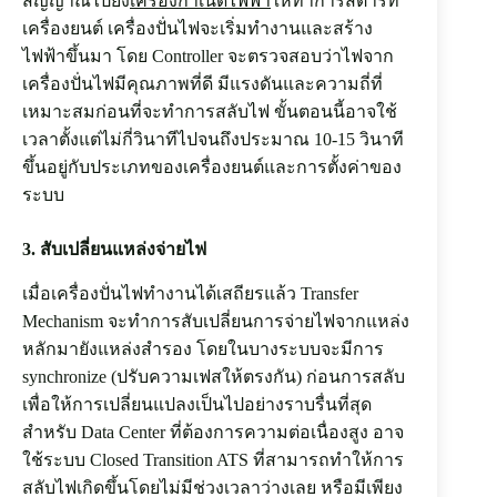
สัญญาณไปยัง
เครื่องกำเนิดไฟฟ้า
ให้ทำการสตาร์ท
เครื่องยนต์ เครื่องปั่นไฟจะเริ่มทำงานและสร้าง
ไฟฟ้าขึ้นมา โดย Controller จะตรวจสอบว่าไฟจาก
เครื่องปั่นไฟมีคุณภาพที่ดี มีแรงดันและความถี่ที่
เหมาะสมก่อนที่จะทำการสลับไฟ ขั้นตอนนี้อาจใช้
เวลาตั้งแต่ไม่กี่วินาทีไปจนถึงประมาณ 10-15 วินาที
ขึ้นอยู่กับประเภทของเครื่องยนต์และการตั้งค่าของ
ระบบ
3. สับเปลี่ยนแหล่งจ่ายไฟ
เมื่อเครื่องปั่นไฟทำงานได้เสถียรแล้ว Transfer
Mechanism จะทำการสับเปลี่ยนการจ่ายไฟจากแหล่ง
หลักมายังแหล่งสำรอง โดยในบางระบบจะมีการ
synchronize (ปรับความเฟสให้ตรงกัน) ก่อนการสลับ
เพื่อให้การเปลี่ยนแปลงเป็นไปอย่างราบรื่นที่สุด
สำหรับ Data Center ที่ต้องการความต่อเนื่องสูง อาจ
ใช้ระบบ Closed Transition ATS ที่สามารถทำให้การ
สลับไฟเกิดขึ้นโดยไม่มีช่วงเวลาว่างเลย หรือมีเพียง