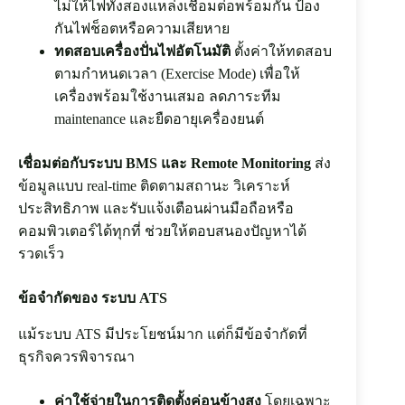
ไม่ให้ไฟทั้งสองแหล่งเชื่อมต่อพร้อมกัน ป้อง
กันไฟช็อตหรือความเสียหาย
ทดสอบเครื่องปั่นไฟอัตโนมัติ
ตั้งค่าให้ทดสอบ
ตามกำหนดเวลา (Exercise Mode) เพื่อให้
เครื่องพร้อมใช้งานเสมอ ลดภาระทีม
maintenance และยืดอายุเครื่องยนต์
เชื่อมต่อกับระบบ BMS และ Remote Monitoring
ส่ง
ข้อมูลแบบ real-time ติดตามสถานะ วิเคราะห์
ประสิทธิภาพ และรับแจ้งเตือนผ่านมือถือหรือ
คอมพิวเตอร์ได้ทุกที่ ช่วยให้ตอบสนองปัญหาได้
รวดเร็ว
ข้อจำกัดของ ระบบ ATS
แม้ระบบ ATS มีประโยชน์มาก แต่ก็มีข้อจำกัดที่
ธุรกิจควรพิจารณา
ค่าใช้จ่ายในการติดตั้งค่อนข้างสูง
โดยเฉพาะ