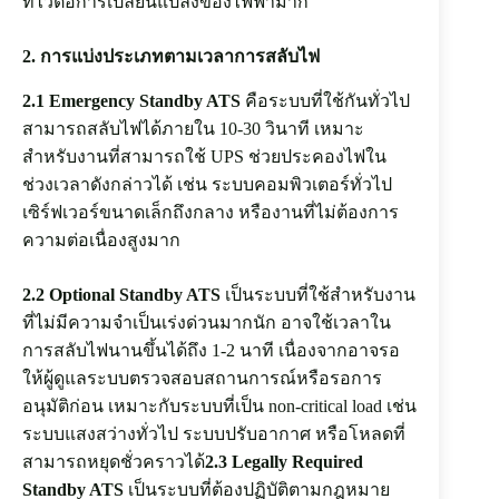
ที่ไวต่อการเปลี่ยนแปลงของไฟฟ้ามาก
2. การแบ่งประเภทตามเวลาการสลับไฟ
2.1 Emergency Standby ATS
คือระบบที่ใช้กันทั่วไป
สามารถสลับไฟได้ภายใน 10-30 วินาที เหมาะ
สำหรับงานที่สามารถใช้ UPS ช่วยประคองไฟใน
ช่วงเวลาดังกล่าวได้ เช่น ระบบคอมพิวเตอร์ทั่วไป
เซิร์ฟเวอร์ขนาดเล็กถึงกลาง หรืองานที่ไม่ต้องการ
ความต่อเนื่องสูงมาก
2.2 Optional Standby ATS
เป็นระบบที่ใช้สำหรับงาน
ที่ไม่มีความจำเป็นเร่งด่วนมากนัก อาจใช้เวลาใน
การสลับไฟนานขึ้นได้ถึง 1-2 นาที เนื่องจากอาจรอ
ให้ผู้ดูแลระบบตรวจสอบสถานการณ์หรือรอการ
อนุมัติก่อน เหมาะกับระบบที่เป็น non-critical load เช่น
ระบบแสงสว่างทั่วไป ระบบปรับอากาศ หรือโหลดที่
สามารถหยุดชั่วคราวได้
2.3 Legally Required
Standby ATS
เป็นระบบที่ต้องปฏิบัติตามกฎหมาย