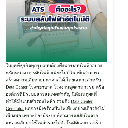
P
h
o
n
e
:
+
6
6
(
0
ในยุคที่ธุรกิจทุกรูปแบบต้องพึ่งพาระบบไฟฟ้าอย่าง
)
หนักหน่วง การดับไฟฟ้าเพียงไม่กี่วินาทีก็สามารถ
2
5
สร้างความเสียหายมหาศาลได้ โดยเฉพาะสำหรับ
3
Data Center โรงพยาบาล โรงงานอุตสาหกรรม หรือ
9
องค์กรที่มีระบบสารสนเทศสำคัญ นี่คือเหตุผลที่
7
9
ทำให้มีระบบสำรองไฟฟ้า รวมถึง
Data Center
9
Generator
แต่การมีเครื่องปั่นไฟเพียงอย่างเดียวยังไม่
9
เพียงพอ เพราะต้องมีระบบที่สามารถสลับไฟจาก
แหล่งหลักมาใช้ไฟสำรองได้อัตโนมัติและรวดเร็ว