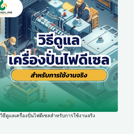
วิธีดูแลเครื่องปั่นไฟดีเซลสำหรับการใช้งานจริง