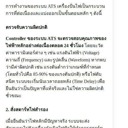
การทำงานของระบบ ATS เครื่องปั่นไฟเป็นกระบวน
การที่ต่อเนื่องและแบ่งออกเป็นขั้นตอนหลัก ๆ ดังนี้
ตรวจจับความผิดปกติ
Controller ของระบบ ATS จะตรวจสอบคุณภาพของ
ไฟฟ้าหลักอย่างต่อเนื่องตลอด 24 ชั่วโมง
โดยจะวัด
ค่าพารามิเตอร์ต่าง ๆ เช่น แรงดันไฟฟ้า (Voltage)
ความถี่ (Frequency) และรูปคลื่น (Waveform) หากพบ
ว่ามีค่าผิดปกติ เช่น แรงดันต่ำกว่าเกณฑ์ที่กำหนด
(โดยทั่วไปคือ 85-90% ของแรงดันปกติ) หรือไฟดับ
สนิท ระบบจะเริ่มนับเวลาถอยหลัง (Time Delay) เพื่อ
ยืนยันว่าเป็นปัญหาที่แท้จริงและไม่ใช่ความผิดปกติ
ชั่วขณะ
2. สั่งสตาร์ทไฟสำรอง
เมื่อยืนยันว่าไฟหลักมีปัญหาจริง ระบบจะส่ง