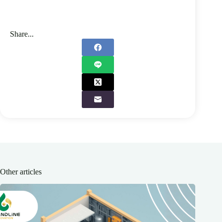
Share...
Other articles