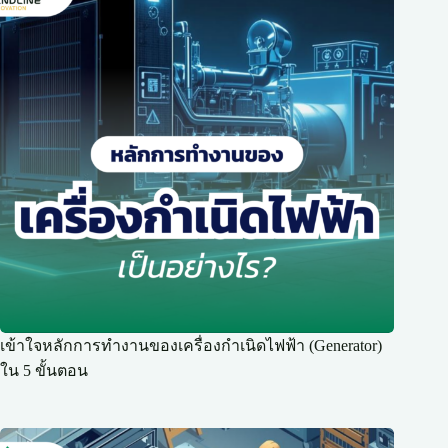
เข้าใจหลักการทำงานของเครื่องกำเนิดไฟฟ้า (Generator)
ใน 5 ขั้นตอน