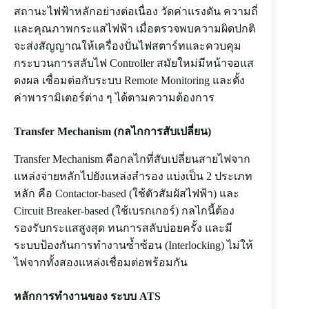
สถานะไฟฟ้าหลักอย่างต่อเนื่อง วัดค่าแรงดัน ความถี่
และคุณภาพกระแสไฟฟ้า เมื่อตรวจพบความผิดปกติ
จะส่งสัญญาณให้เครื่องปั่นไฟสตาร์ทและควบคุม
กระบวนการสลับไฟ Controller สมัยใหม่มีหน้าจอแส
ดงผล เชื่อมต่อกับระบบ Remote Monitoring และตั้ง
ค่าพารามิเตอร์ต่าง ๆ ได้ตามความต้องการ
Transfer Mechanism (กลไกการสับเปลี่ยน)
Transfer Mechanism คือกลไกที่สับเปลี่ยนสายไฟจาก
แหล่งจ่ายหลักไปยังแหล่งสำรอง แบ่งเป็น 2 ประเภท
หลัก คือ Contactor-based (ใช้ตัวสัมผัสไฟฟ้า) และ
Circuit Breaker-based (ใช้เบรกเกอร์) กลไกนี้ต้อง
รองรับกระแสสูงสุด ทนการสลับบ่อยครั้ง และมี
ระบบป้องกันการทำงานซ้ำซ้อน (Interlocking) ไม่ให้
ไฟจากทั้งสองแหล่งเชื่อมต่อพร้อมกัน
หลักการทำงานของ ระบบ ATS