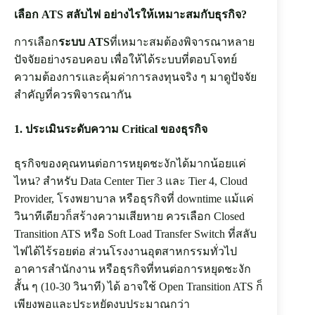
เลือก ATS สลับไฟ อย่างไรให้เหมาะสมกับธุรกิจ?
การเลือก
ระบบ ATS
ที่เหมาะสมต้องพิจารณาหลาย
ปัจจัยอย่างรอบคอบ เพื่อให้ได้ระบบที่ตอบโจทย์
ความต้องการและคุ้มค่าการลงทุนจริง ๆ มาดูปัจจัย
สำคัญที่ควรพิจารณากัน
1. ประเมินระดับความ Critical ของธุรกิจ
ธุรกิจของคุณทนต่อการหยุดชะงักได้มากน้อยแค่
ไหน? สำหรับ Data Center Tier 3 และ Tier 4, Cloud
Provider, โรงพยาบาล หรือธุรกิจที่ downtime แม้แค่
วินาทีเดียวก็สร้างความเสียหาย ควรเลือก Closed
Transition ATS หรือ Soft Load Transfer Switch ที่สลับ
ไฟได้ไร้รอยต่อ ส่วนโรงงานอุตสาหกรรมทั่วไป
อาคารสำนักงาน หรือธุรกิจที่ทนต่อการหยุดชะงัก
สั้น ๆ (10-30 วินาที) ได้ อาจใช้ Open Transition ATS ก็
เพียงพอและประหยัดงบประมาณกว่า