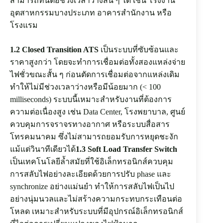
สามารถทนต่อช่วงเวลาว่างสั้น ๆ ได้ เช่น โรงงาน
อุตสาหกรรมบางประเภท อาคารสำนักงาน หรือ
โรงแรม
1.2 Closed Transition ATS
เป็นระบบที่ซับซ้อนและ
ราคาสูงกว่า โดยจะทำการเชื่อมต่อทั้งสองแหล่งจ่าย
ไฟชั่วขณะสั้น ๆ ก่อนตัดการเชื่อมต่อจากแหล่งเดิม
ทำให้ไม่มีช่วงเวลาว่างหรือมีน้อยมาก (< 100
milliseconds) ระบบนี้เหมาะสำหรับงานที่ต้องการ
ความต่อเนื่องสูง เช่น Data Center, โรงพยาบาล, ศูนย์
ควบคุมการจราจรทางอากาศ หรือระบบสื่อสาร
โทรคมนาคม ซึ่งไม่สามารถยอมรับการหยุดชะงัก
แม้แต่วินาทีเดียวได้
1.3 Soft Load Transfer Switch
เป็นเทคโนโลยีล้ำสมัยที่ใช้อิเล็กทรอนิกส์ควบคุม
การสลับไฟอย่างละเอียดด้วยการปรับ phase และ
synchronize อย่างแม่นยำ ทำให้การสลับไฟเป็นไป
อย่างนุ่มนวลและไม่สร้างความกระทบกระเทือนต่อ
โหลด เหมาะสำหรับระบบที่มีอุปกรณ์อิเล็กทรอนิกส์