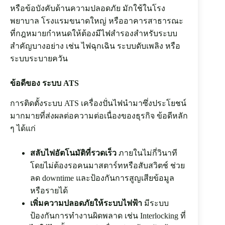
หรือข้อบังคับด้านความปลอดภัย มักใช้ในโรง
พยาบาล โรงแรมขนาดใหญ่ หรืออาคารสาธารณะ
ที่กฎหมายกำหนดให้ต้องมีไฟสำรองสำหรับระบบ
สำคัญบางอย่าง เช่น ไฟฉุกเฉิน ระบบดับเพลิง หรือ
ระบบระบายควัน
ข้อดีของ ระบบ ATS
การติดตั้งระบบ ATS เครื่องปั่นไฟนำมาซึ่งประโยชน์
มากมายที่ส่งผลต่อความต่อเนื่องของธุรกิจ ข้อดีหลัก
ๆ ได้แก่
สลับไฟอัตโนมัติที่รวดเร็ว
ภายในไม่กี่วินาที
โดยไม่ต้องรอคนมาสตาร์ทหรือสับสวิตช์ ช่วย
ลด downtime และป้องกันการสูญเสียข้อมูล
หรือรายได้
เพิ่มความปลอดภัยให้ระบบไฟฟ้า
มีระบบ
ป้องกันการทำงานผิดพลาด เช่น Interlocking ที่