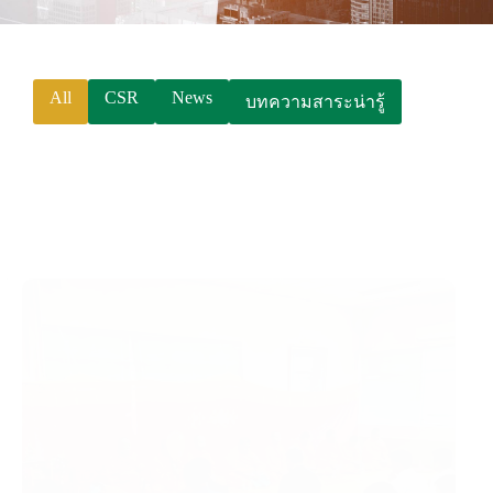
P
h
o
All
CSR
News
บทความสาระน่ารู้
n
e
:
+
6
6
(
0
)
2
5
3
9
7
9
9
9