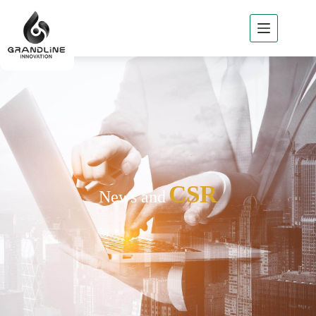
Home
About
GLi
GLi
Business
Products
of GLi
Project
CSR
News and
Reference
News
/ Csr
Contact
GLi
TH