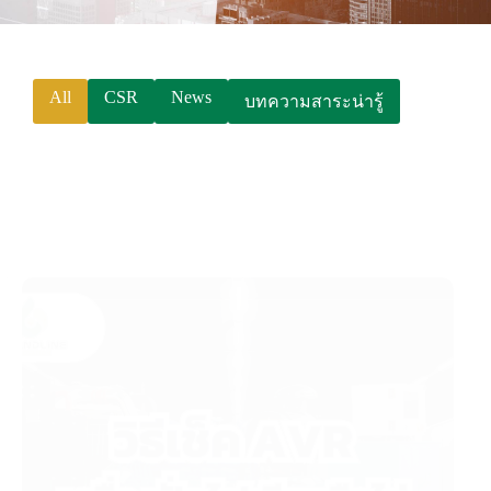
P
h
o
All
CSR
News
บทความสาระน่ารู้
n
e
:
+
6
6
(
0
)
2
5
3
9
7
9
9
9