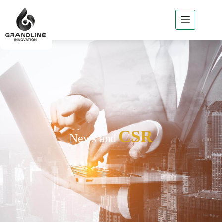
Home
About
GLi
GLi
Business
Products
of GLi
Project
CSR
News and
Reference
News
/ Csr
Contact
GLi
TH