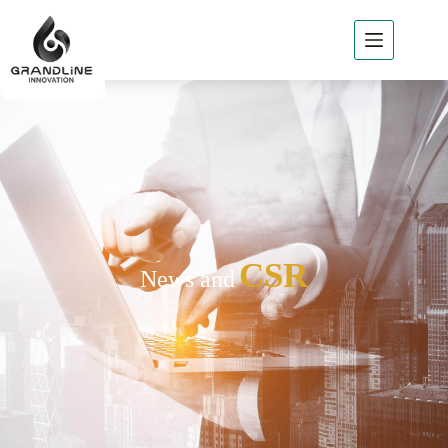
Home
About
GLi
GLi
Business
Products
of GLi
Project
CSR
News and
Reference
News
/ Csr
Contact
GLi
TH