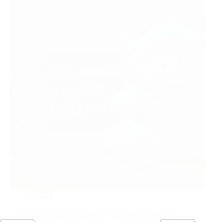
CSR
G Sharing Together: shares the kindness to pass on the