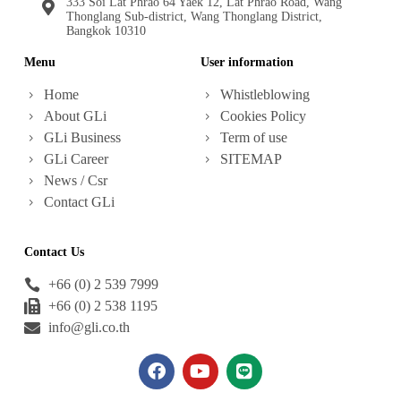
333 Soi Lat Phrao 64 Yaek 12, Lat Phrao Road, Wang
Thonglang Sub-district, Wang Thonglang District,
Bangkok 10310
Menu
User information
Home
Whistleblowing
About GLi
Cookies Policy
GLi Business
Term of use
GLi Career
SITEMAP
News / Csr
Contact GLi
Contact Us
+66 (0) 2 539 7999
+66 (0) 2 538 1195
info@gli.co.th