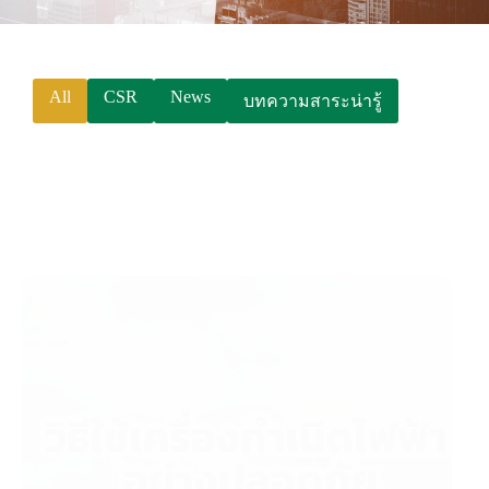
P
h
o
All
CSR
News
บทความสาระน่ารู้
n
e
:
+
6
6
(
0
)
2
5
3
9
7
9
9
9